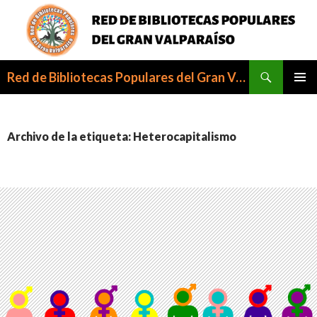
Buscar
Red de Bibliotecas Populares del Gran Valparaíso
SALTAR
MENÚ
AL
PRINCI
CONTENIDO
Archivo de la etiqueta: Heterocapitalismo