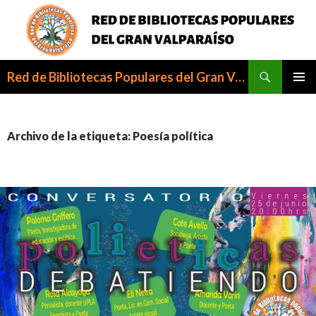
Buscar
Red de Bibliotecas Populares del Gran Valparaíso
SALTAR
MENÚ
AL
PRINCI
CONTENIDO
Archivo de la etiqueta: Poesía política