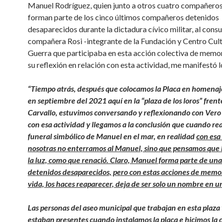
Manuel Rodríguez, quien junto a otros cuatro compañeros
forman parte de los cinco últimos compañeros detenidos
desaparecidos durante la dictadura cívico militar, al consul
compañera Rosi -integrante de la Fundación y Centro Cult
Guerra que participaba en esta acción colectiva de memor
su reflexión en relación con esta actividad, me manifestó l
“Tiempo atrás, después que colocamos la Placa en homena
en septiembre del 2021 aquí en la “plaza de los loros” frente
Carvallo, estuvimos conversando y reflexionando con Vero 
con esa actividad y llegamos a la conclusión que cuando re
funeral simbólico de Manuel en el mar, en realidad
con esa
nosotras no enterramos al Manuel, sino que pensamos que 
la luz, como que renació. Claro, Manuel forma parte de una 
detenidos desaparecidos, pero con estas acciones de memor
vida, los haces reaparecer, deja de ser solo un nombre en un
Las personas del aseo municipal que trabajan en esta plaza
estaban presentes cuando instalamos la placa e hicimos la