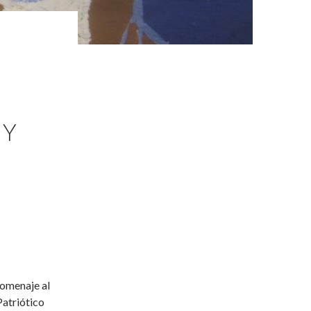
 Y
homenaje al
Patriótico