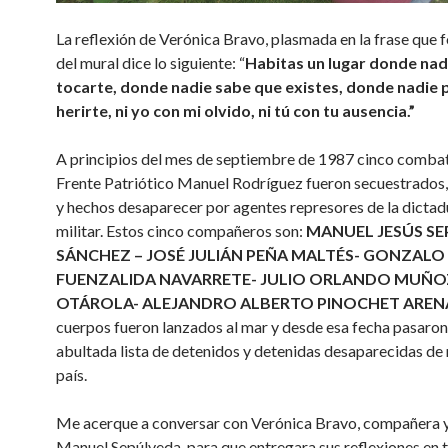
La reflexión de Verónica Bravo, plasmada en la frase que 
del mural dice lo siguiente: “
Habitas un lugar donde na
tocarte, donde nadie sabe que existes, donde nadie
herirte, ni yo con mi olvido, ni tú con tu ausencia.”
A principios del mes de septiembre de 1987 cinco combat
Frente Patriótico Manuel Rodríguez fueron secuestrados,
y hechos desaparecer por agentes represores de la dictad
militar. Estos cinco compañeros son:
MANUEL JESÚS S
SÁNCHEZ – JOSÉ JULIÁN PEÑA MALTÉS- GONZALO
FUENZALIDA NAVARRETE- JULIO ORLANDO MUÑO
OTÁROLA- ALEJANDRO ALBERTO PINOCHET AREN
cuerpos fueron lanzados al mar y desde esa fecha pasaron
abultada lista de detenidos y detenidas desaparecidas de
país.
Me acerque a conversar con Verónica Bravo, compañera 
Manuel Sepúlveda, para que entregara sus reflexiones en t