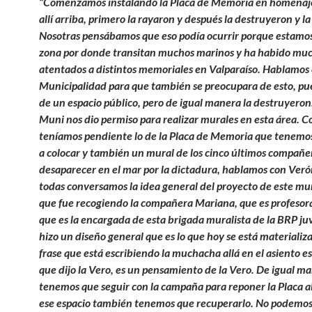
“Comenzamos instalando la Placa de Memoria en homenaj
allí arriba, primero la rayaron y después la destruyeron y la
Nosotras pensábamos que eso podía ocurrir porque estamo
zona por donde transitan muchos marinos y ha habido mu
atentados a distintos memoriales en Valparaíso. Hablamos 
Municipalidad para que también se preocupara de esto, pue
de un espacio público, pero de igual manera la destruyeron
Muni nos dio permiso para realizar murales en esta área. 
teníamos pendiente lo de la Placa de Memoria que tenemos
a colocar y también un mural de los cinco últimos compañe
desaparecer en el mar por la dictadura, hablamos con Veró
todas conversamos la idea general del proyecto de este mur
que fue recogiendo la compañera Mariana, que es profesora
que es la encargada de esta brigada muralista de la BRP juv
hizo un diseño general que es lo que hoy se está materializ
frase que está escribiendo la muchacha allá en el asiento es
que dijo la Vero, es un pensamiento de la Vero. De igual m
tenemos que seguir con la campaña para reponer la Placa al
ese espacio también tenemos que recuperarlo. No podemos