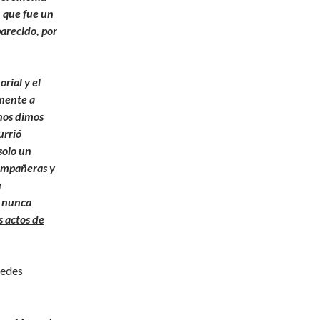
n que fue un
arecido, por
rial y el
amente a
nos dimos
urrió
solo un
compañeras y
u
e nunca
s actos de
uedes