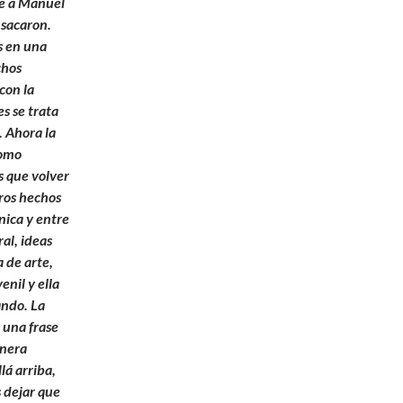
e a Manuel
 sacaron.
s en una
chos
con la
s se trata
. Ahora la
Como
 que volver
ros hechos
nica y entre
al, ideas
 de arte,
enil y ella
ando. La
 una frase
anera
lá arriba,
 dejar que