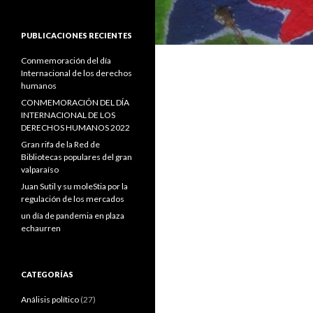
PUBLICACIONES RECIENTES
Conmemoración del día
Internacional de los derechos
humanos
CONMEMORACIÓN DEL DÍA
INTERNACIONAL DE LOS
DERECHOS HUMANOS 2022
Gran rifa de la Red de
Bibliotecas populares del gran
valparaíso
Juan Sutil y su moleStia por la
regulación de los mercados
un día de pandemia en plaza
echaurren
CATEGORÍAS
Análisis político
(27)