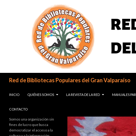
Buscar
Red de Bibliotecas Populares del Gran Valparaíso
SALTAR AL CONTENIDO
INICIO
QUIÉNES SOMOS
LA REVISTA DE LA RED
MANUALES PAR
CONTACTO
Somos una organización sin
fines de lucro que busca
democratizar el acceso a la
cultura y a la información,