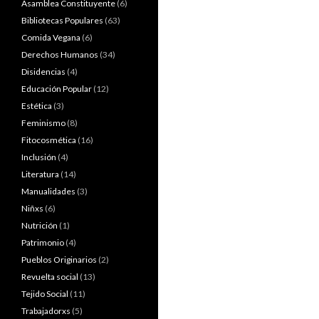
Asamblea Constituyente
(6)
Bibliotecas Populares
(63)
Comida Vegana
(6)
Derechos Humanos
(34)
Disidencias
(4)
Educación Popular
(12)
Estética
(3)
Feminismo
(8)
Fitocosmética
(16)
Inclusión
(4)
Literatura
(14)
Manualidades
(3)
Niñxs
(6)
Nutrición
(1)
Patrimonio
(4)
Pueblos Originarios
(2)
Revuelta social
(13)
Tejido Social
(11)
Trabajadorxs
(5)