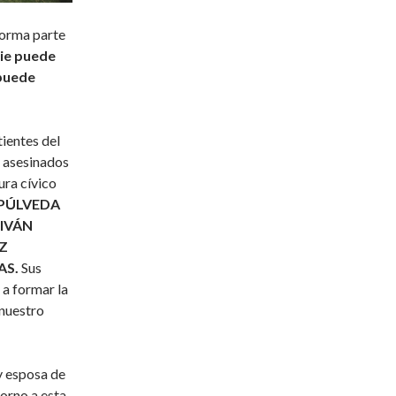
forma parte
die puede
 puede
ientes del
 asesinados
ura cívico
EPÚLVEDA
 IVÁN
Z
AS.
Sus
 a formar la
 nuestro
y esposa de
orno a esta