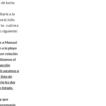
 de lucha
tarle a la
ural Julio
ia- cuál era
o siguiente:
je a Manuel
 a la playa
en relación
alizamos el
 acción
lo sacamos a
lista de
ia les das
 listado.
 y que
 ceremonia