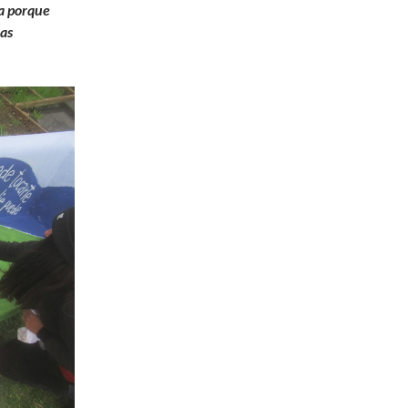
la porque
ras